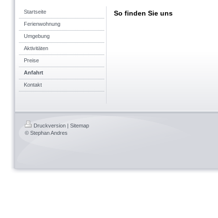
Startseite
So finden Sie uns
Ferienwohnung
Umgebung
Aktivitäten
Preise
Anfahrt
Kontakt
Druckversion
|
Sitemap
© Stephan Andres